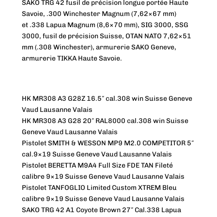
SAKO TRG 42 fusil de précision longue portée Haute
Savoie, .300 Winchester Magnum (7,62×67 mm)
et .338 Lapua Magnum (8,6×70 mm), SIG 3000, SSG
3000, fusil de précision Suisse, OTAN NATO 7,62×51
mm (.308 Winchester), armurerie SAKO Geneve,
armurerie TIKKA Haute Savoie.
HK MR308 A3 G28Z 16.5″ cal.308 win Suisse Geneve
Vaud Lausanne Valais
HK MR308 A3 G28 20″ RAL8000 cal.308 win Suisse
Geneve Vaud Lausanne Valais
Pistolet SMITH & WESSON MP9 M2.0 COMPETITOR 5″
cal.9×19 Suisse Geneve Vaud Lausanne Valais
Pistolet BERETTA M9A4 Full Size FDE TAN Fileté
calibre 9×19 Suisse Geneve Vaud Lausanne Valais
Pistolet TANFOGLIO Limited Custom XTREM Bleu
calibre 9×19 Suisse Geneve Vaud Lausanne Valais
SAKO TRG 42 A1 Coyote Brown 27″ Cal.338 Lapua