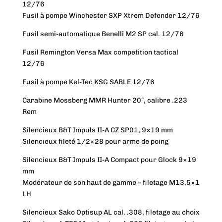
12/76
Fusil à pompe Winchester SXP Xtrem Defender 12/76
Fusil semi-automatique Benelli M2 SP cal. 12/76
Fusil Remington Versa Max competition tactical
12/76
Fusil à pompe Kel-Tec KSG SABLE 12/76
Carabine Mossberg MMR Hunter 20″, calibre .223
Rem
Silencieux B&T Impuls II-A CZ SP01, 9×19 mm
Silencieux fileté 1/2×28 pour arme de poing
Silencieux B&T Impuls II-A Compact pour Glock 9×19
mm
Modérateur de son haut de gamme – filetage M13.5×1
LH
Silencieux Sako Optisup AL cal. .308, filetage au choix