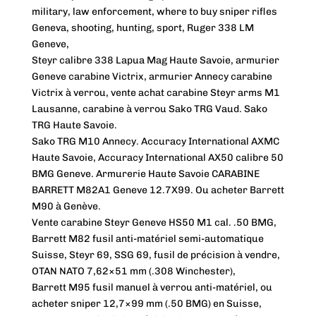
military, law enforcement, where to buy sniper rifles
Geneva, shooting, hunting, sport, Ruger 338 LM
Geneve,
Steyr calibre 338 Lapua Mag Haute Savoie, armurier
Geneve carabine Victrix, armurier Annecy carabine
Victrix à verrou, vente achat carabine Steyr arms M1
Lausanne, carabine à verrou Sako TRG Vaud. Sako
TRG Haute Savoie.
Sako TRG M10 Annecy. Accuracy International AXMC
Haute Savoie, Accuracy International AX50 calibre 50
BMG Geneve. Armurerie Haute Savoie CARABINE
BARRETT M82A1 Geneve 12.7X99. Ou acheter Barrett
M90 à Genève.
Vente carabine Steyr Geneve HS50 M1 cal. .50 BMG,
Barrett M82 fusil anti-matériel semi-automatique
Suisse, Steyr 69, SSG 69, fusil de précision à vendre,
OTAN NATO 7,62×51 mm (.308 Winchester),
Barrett M95 fusil manuel à verrou anti-matériel, ou
acheter sniper 12,7×99 mm (.50 BMG) en Suisse,