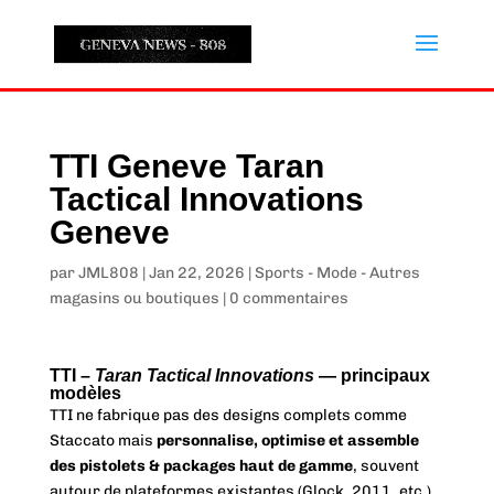
TTI Geneve Taran
Tactical Innovations
Geneve
par
JML808
|
Jan 22, 2026
|
Sports - Mode - Autres
magasins ou boutiques
|
0 commentaires
TTI –
Taran Tactical Innovations
— principaux
modèles
TTI ne fabrique pas des designs complets comme
Staccato mais
personnalise, optimise et assemble
des pistolets & packages haut de gamme
, souvent
autour de plateformes existantes (Glock, 2011, etc.).