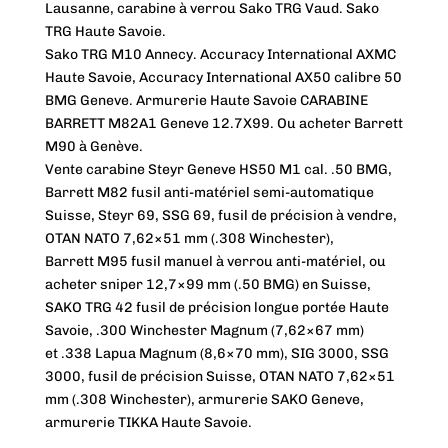
Lausanne, carabine à verrou Sako TRG Vaud. Sako
TRG Haute Savoie.
Sako TRG M10 Annecy. Accuracy International AXMC
Haute Savoie, Accuracy International AX50 calibre 50
BMG Geneve. Armurerie Haute Savoie CARABINE
BARRETT M82A1 Geneve 12.7X99. Ou acheter Barrett
M90 à Genève.
Vente carabine Steyr Geneve HS50 M1 cal. .50 BMG,
Barrett M82 fusil anti-matériel semi-automatique
Suisse, Steyr 69, SSG 69, fusil de précision à vendre,
OTAN NATO 7,62×51 mm (.308 Winchester),
Barrett M95 fusil manuel à verrou anti-matériel, ou
acheter sniper 12,7×99 mm (.50 BMG) en Suisse,
SAKO TRG 42 fusil de précision longue portée Haute
Savoie, .300 Winchester Magnum (7,62×67 mm)
et .338 Lapua Magnum (8,6×70 mm), SIG 3000, SSG
3000, fusil de précision Suisse, OTAN NATO 7,62×51
mm (.308 Winchester), armurerie SAKO Geneve,
armurerie TIKKA Haute Savoie.